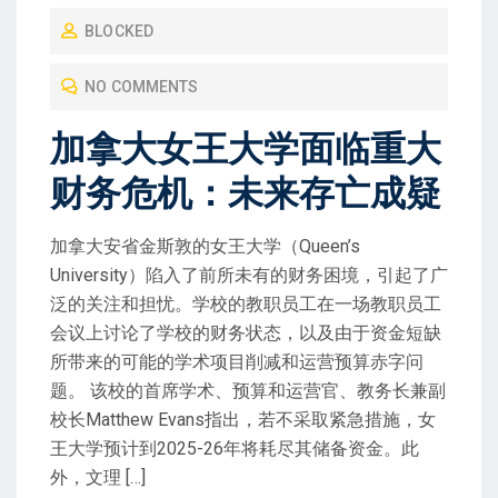
O
BLOCKED
S
T
NO COMMENTS
E
D
加拿大女王大学面临重大
O
财务危机：未来存亡成疑
N
加拿大安省金斯敦的女王大学（Queen’s
University）陷入了前所未有的财务困境，引起了广
泛的关注和担忧。学校的教职员工在一场教职员工
会议上讨论了学校的财务状态，以及由于资金短缺
所带来的可能的学术项目削减和运营预算赤字问
题。 该校的首席学术、预算和运营官、教务长兼副
校长Matthew Evans指出，若不采取紧急措施，女
王大学预计到2025-26年将耗尽其储备资金。此
外，文理 […]