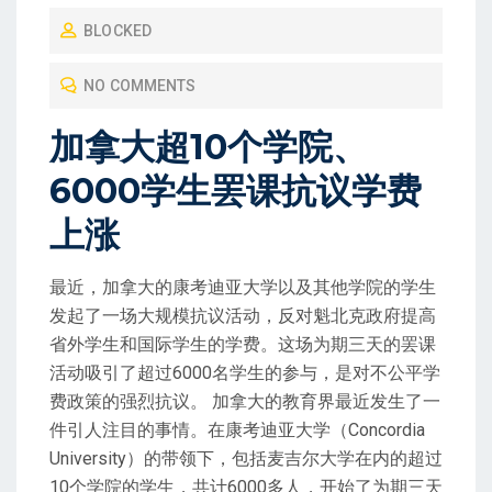
O
BLOCKED
S
T
NO COMMENTS
E
D
加拿大超10个学院、
O
6000学生罢课抗议学费
N
上涨
最近，加拿大的康考迪亚大学以及其他学院的学生
发起了一场大规模抗议活动，反对魁北克政府提高
省外学生和国际学生的学费。这场为期三天的罢课
活动吸引了超过6000名学生的参与，是对不公平学
费政策的强烈抗议。 加拿大的教育界最近发生了一
件引人注目的事情。在康考迪亚大学（Concordia
University）的带领下，包括麦吉尔大学在内的超过
10个学院的学生，共计6000多人，开始了为期三天